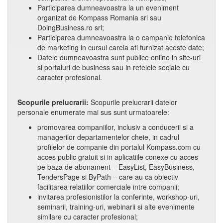
Participarea dumneavoastra la un eveniment
organizat de Kompass Romania srl sau
DoingBusiness.ro srl;
Participarea dumneavoastra la o campanie telefonica
de marketing in cursul careia ati furnizat aceste date;
Datele dumneavoastra sunt publice online in site-uri
si portaluri de business sau in retelele sociale cu
caracter profesional.
Scopurile prelucrarii:
Scopurile prelucrarii datelor
personale enumerate mai sus sunt urmatoarele:
promovarea companiilor, inclusiv a conducerii si a
managerilor departamentelor cheie, in cadrul
profilelor de companie din portalul Kompass.com cu
acces public gratuit si in aplicatiile conexe cu acces
pe baza de abonament – EasyList, EasyBusiness,
TendersPage si ByPath – care au ca obiectiv
facilitarea relatiilor comerciale intre companii;
invitarea profesionistilor la conferinte, workshop-uri,
seminarii, training-uri, webinarii si alte evenimente
similare cu caracter profesional;