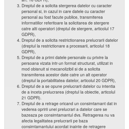
Dreptul de a solicita stergerea datelor cu caracter
personal si, in cazul in care datele cu caracter
personal au fost facute publice, transmiterea
informatiilor referitoare la solicitarea de stergere
catre alti operatori (dreptul de stergere, articolul 17
GDPR),
Dreptul de a solicita restrictionarea prelucrarii datelor
(dreptul la restrictionare a procesarii, articolul 18
GDPR),
Dreptul de a primi datele personale cu privire la
persoana vizata intr-un format structurat, utilizat in
mod obisnuit si mecanolizibil si de a solicita
transmiterea acestor date catre un alt operator
(dreptul la portabilitatea datelor, articolul 20 GDPR),
Dreptul de a se opune prelucrarii datelor cu intentia
de a inceta prelucrarea (dreptul la obiectie, articolul
21 GDPR).
Dreptul de a retrage oricand un consimtamant dat in
vederea opririi unei prelucrari a datelor care se
bazeaza pe consimtamantul dvs. Retragerea nu va
afecta legalitatea prelucrarii pe baza
consimtamantului acordat inainte de retragere