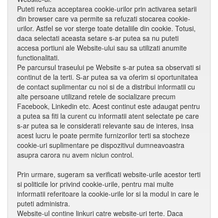
Puteti refuza acceptarea cookie-urilor prin activarea setarii
din browser care va permite sa refuzati stocarea cookie-
urilor. Astfel se vor sterge toate detaliile din cookie. Totusi,
daca selectati aceasta setare s-ar putea sa nu puteti
accesa portiuni ale Website-ului sau sa utilizati anumite
functionalitati.
Pe parcursul traseului pe Website s-ar putea sa observati si
continut de la terti. S-ar putea sa va oferim si oportunitatea
de contact suplimentar cu noi si de a distribui informatii cu
alte persoane utilizand retele de socializare precum
Facebook, Linkedin etc. Acest continut este adaugat pentru
a putea sa fiti la curent cu informatii atent selectate pe care
s-ar putea sa le considerati relevante sau de interes, insa
acest lucru le poate permite furnizorilor terti sa stocheze
cookie-uri suplimentare pe dispozitivul dumneavoastra
asupra carora nu avem niciun control.
Prin urmare, sugeram sa verificati website-urile acestor terti
si politicile lor privind cookie-urile, pentru mai multe
informatii referitoare la cookie-urile lor si la modul in care le
puteti administra.
Website-ul contine linkuri catre website-uri terte. Daca