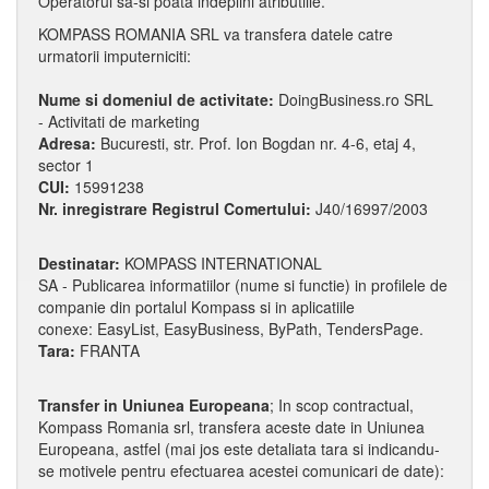
Operatorul sa-si poata indeplini atributiile.
KOMPASS ROMANIA SRL va transfera datele catre
urmatorii imputerniciti:
Nume si domeniul de activitate:
DoingBusiness.ro SRL
- Activitati de marketing
Adresa:
Bucuresti, str. Prof. Ion Bogdan nr. 4-6, etaj 4,
sector 1
CUI:
15991238
Nr. inregistrare Registrul Comertului:
J40/16997/2003
Destinatar:
KOMPASS INTERNATIONAL
SA - Publicarea informatiilor (nume si functie) in profilele de
companie din portalul Kompass si in aplicatiile
conexe: EasyList, EasyBusiness, ByPath, TendersPage.
Tara:
FRANTA
Transfer in Uniunea Europeana
; In scop contractual,
Kompass Romania srl, transfera aceste date in Uniunea
Europeana, astfel (mai jos este detaliata tara si indicandu-
se motivele pentru efectuarea acestei comunicari de date):