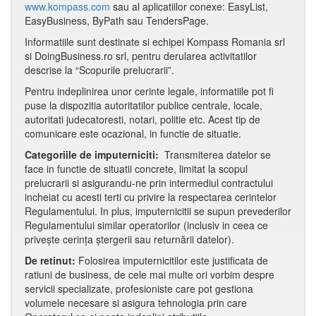
www.kompass.com
sau al aplicatiilor conexe: EasyList,
EasyBusiness, ByPath sau TendersPage.
Informatiile sunt destinate si echipei Kompass Romania srl
si DoingBusiness.ro srl, pentru derularea activitatilor
descrise la “Scopurile prelucrarii”.
Pentru indeplinirea unor cerinte legale, informatiile pot fi
puse la dispozitia autoritatilor publice centrale, locale,
autoritati judecatoresti, notari, politie etc. Acest tip de
comunicare este ocazional, in functie de situatie.
Categoriile de imputerniciti:
Transmiterea datelor se
face in functie de situatii concrete, limitat la scopul
prelucrarii si asigurandu-ne prin intermediul contractului
incheiat cu acesti terti cu privire la respectarea cerintelor
Regulamentului. In plus, imputernicitii se supun prevederilor
Regulamentului similar operatorilor (inclusiv in ceea ce
privește cerința ștergerii sau returnării datelor).
De retinut:
Folosirea imputernicitilor este justificata de
ratiuni de business, de cele mai multe ori vorbim despre
servicii specializate, profesioniste care pot gestiona
volumele necesare si asigura tehnologia prin care