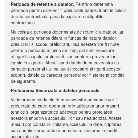
Perioada de retentie a datelor:
Pentru a determina
perioada pentru care vor fi prelucrate datele, luam in calcul
durata contractuala pana la expirarea obligatiilor
contractuale.
Nu exista o perioada determinata de retentie a datelor, iar
perioada de retentie difera in functie de natura datelor
prelucrarii si scopul prelucrarii, insa acestea vor fi tinute
pentru o perioada minima de timp, cat sunt necesare
atingerii scopului prelucrarii, sau conform prevederilor
legale in vigoare. Atunci cand datele dumneavoastra cu
caracter personal nu mai sunt necesare atingerii acestor
scopuri, datele cu caracter personal vor fi sterse in conditii
de siguranta.
Prelucrarea Securizata a datelor personale
Va informam ca datele dumneavoastra personale vor fi
prelucrate de catre operatori prin aplicarea unor masuri
tehnice si organizatorice adecvate pentru protejarea
acestora impotriva accesului ilicit sau neautorizat. Aceste
masuri pot consta in limitarea accesului la date, criptarea
sau anonimizarea datelor personale, stocarea in medii
securizate, etc.