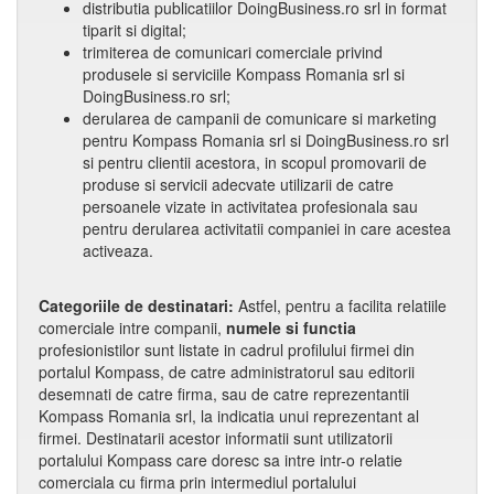
distributia publicatiilor DoingBusiness.ro srl in format
tiparit si digital;
trimiterea de comunicari comerciale privind
produsele si serviciile Kompass Romania srl si
DoingBusiness.ro srl;
derularea de campanii de comunicare si marketing
pentru Kompass Romania srl si DoingBusiness.ro srl
si pentru clientii acestora, in scopul promovarii de
produse si servicii adecvate utilizarii de catre
persoanele vizate in activitatea profesionala sau
pentru derularea activitatii companiei in care acestea
activeaza.
Categoriile de destinatari:
Astfel, pentru a facilita relatiile
comerciale intre companii,
numele si functia
profesionistilor sunt listate in cadrul profilului firmei din
portalul Kompass, de catre administratorul sau editorii
desemnati de catre firma, sau de catre reprezentantii
Kompass Romania srl, la indicatia unui reprezentant al
firmei. Destinatarii acestor informatii sunt utilizatorii
portalului Kompass care doresc sa intre intr-o relatie
comerciala cu firma prin intermediul portalului