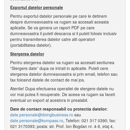
Exportul datelor personale
Pentru exportul datelor personale pe care le detinem
despre dumneavoastra va rugam sa accesati aceasta
aplicatie. Se va genera un raport PDF pe care
dumneavoastra il puteti descarca si il puteti folosiv inclusiv
pentru transmiterea datelor catre alti operatori
(portabilitatea datelor).
Stergerea datelor
Pentru stergerea datelor va rugam sa accesati sectiunea
“Stergere date” dupa ce intrati in aplicatie. Puteti cere
stergerea datelor dumneavoastra si prin email, telefon sau
fax folosind datele de contact de mai jos.
Atentie! Dupa efectuarea operatiei de stergere datele nu
vor mai putea fi recuperate. De aceea va rugam sa faceti
eventual un export al acestora in prealabil.
Date de contact responsabil cu protectia datelor:
date.personale@doingbusiness.ro
sau
date.personale@kompass.ro
, Telefon: 021 317 0390; fax:
021 3170393; posta: str. Prof. Ion Bogdan nr. 4-6, etaj 4,