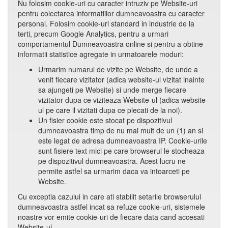
Nu folosim cookie-uri cu caracter intruziv pe Website-uri
pentru colectarea informatiilor dumneavoastra cu caracter
personal. Folosim cookie-uri standard in industrie de la
terti, precum Google Analytics, pentru a urmari
comportamentul Dumneavoastra online si pentru a obtine
informatii statistice agregate in urmatoarele moduri:
Urmarim numarul de vizite pe Website, de unde a
venit fiecare vizitator (adica website-ul vizitat inainte
sa ajungeti pe Website) si unde merge fiecare
vizitator dupa ce viziteaza Website-ul (adica website-
ul pe care il vizitati dupa ce plecati de la noi).
Un fisier cookie este stocat pe dispozitivul
dumneavoastra timp de nu mai mult de un (1) an si
este legat de adresa dumneavoastra IP. Cookie-urile
sunt fisiere text mici pe care browserul le stocheaza
pe dispozitivul dumneavoastra. Acest lucru ne
permite astfel sa urmarim daca va intoarceti pe
Website.
Cu exceptia cazului in care ati stabilit setarile browserului
dumneavoastra astfel incat sa refuze cookie-uri, sistemele
noastre vor emite cookie-uri de fiecare data cand accesati
Website-ul.