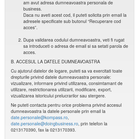
am avut adresa dumneavoastra personala de
business.
Daca nu aveti acest cod, il puteti solicita prin email la
adresele specificate sub butonul “Recuperare cod
acces”.
Dupa validarea codului dumneavoastra, veti fi rugat
sa introduceti o adresa de email si sa setati parola de
acces.
B. ACCESUL LA DATELE DUMNEAVOASTRA
Cu ajutorul datelor de logare, puteti sa va exercitati toate
drepturile privind datele dumneavoastra personale:
vizualizare, informare privind utilizarea, consimtamant de
utilizare, restrictionarea utilizarii, modificare, export,
vizualizarea istoricului prelucrarilor sau stergere.
Ne puteti contacta pentru orice problema privind accesul
dumneavoastra la datele personale prin email la
date.personale@kompass.ro
,
date.personale@doingbusiness.ro
, prin telefon la
0213170390, fax la 0213170393.