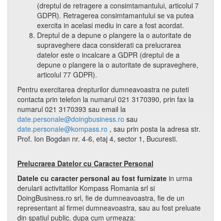
(dreptul de retragere a consimtamantului, articolul 7
GDPR). Retragerea consimtamantului se va putea
exercita in acelasi mediu in care a fost acordat.
Dreptul de a depune o plangere la o autoritate de
supraveghere daca considerati ca prelucrarea
datelor este o incalcare a GDPR (dreptul de a
depune o plangere la o autoritate de supraveghere,
articolul 77 GDPR).
Pentru exercitarea drepturilor dumneavoastra ne puteti
contacta prin telefon la numarul 021 3170390, prin fax la
numarul 021 3170393 sau email la
date.personale@doingbusiness.ro
sau
date.personale@kompass.ro
, sau prin posta la adresa str.
Prof. Ion Bogdan nr. 4-6, etaj 4, sector 1, Bucuresti.
Prelucrarea Datelor cu Caracter Personal
Datele cu caracter personal au fost furnizate
in urma
derularii activitatilor Kompass Romania srl si
DoingBusiness.ro srl, fie de dumneavoastra, fie de un
representant al firmei dumneavoastra, sau au fost preluate
din spatiul public, dupa cum urmeaza: