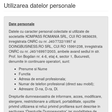
Utilizarea datelor personale
Date personale
Datele cu caracter personal colectate si utilizate de
societatile KOMPASS ROMANIA SRL, CUI RO 9836639,
inregistrata ONRC cu nr. J40/7722/1997 si
DOINGBUSINESS.RO SRL, CUI RO 15991238, inregistrata
ONRC cu nr. J40/16997/2003, ambele avand sediul in str.
Prof. Ion Bogdan nr. 4-6, etaj 4, sector 1, Bucuresti,
denumite in continuare operatori, sunt:
Prenume si Nume
Functia
Adresa de email profesionala;
Numar de telefon profesional (direct sau mobil);
Adresare: D-na, D-ra, Dl.
Drepturile dumneavoastra de informare, acces, modificare,
stergere, restrictionare a utilizarii, portabilitate, opozitie
privind utilizarea si refuz privind profilarea sunt descrise in
sectiunea “Drepturile Dumneavostra” iar modalitatea de